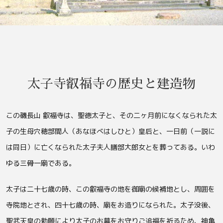
太子寺叡福寺の歴史と建造物
この磯長山 叡福寺は、聖徳太子と、その二ヶ月前になくなられた太
子の生母穴穂部間人（あなほべはしひと）皇后と、一日前（一説に
は同日）に亡くなられた太子夫人膳部大郎女とを葬ってある。いわ
ゆる三骨一廟である。
太子は二十七歳の時、この叡福寺の地を御廟の候補地とし、周囲を
寺院地とされ、四十七歳の時、廟をお造りになられた。太子没後、
聖武天皇の勅願により太子のお墓をお守りご追福を祈るため、神亀