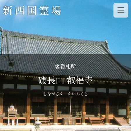
コ
ン
テ
ン
ツ
へ
ス
客番札所
キ
磯長山 叡福寺
ッ
プ
しながさん えいふくじ