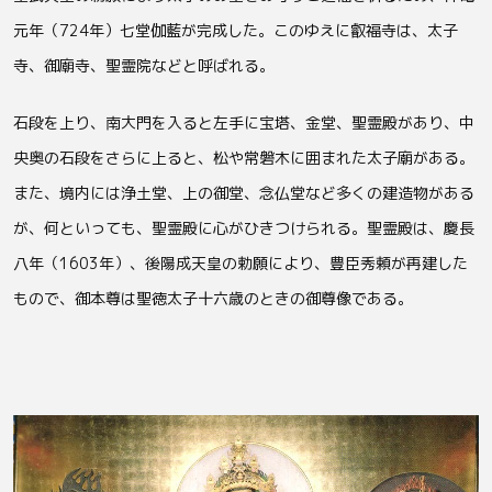
元年（724年）七堂伽藍が完成した。このゆえに叡福寺は、太子
寺、御廟寺、聖霊院などと呼ばれる。
石段を上り、南大門を入ると左手に宝塔、金堂、聖霊殿があり、中
央奥の石段をさらに上ると、松や常磐木に囲まれた太子廟がある。
また、境内には浄土堂、上の御堂、念仏堂など多くの建造物がある
が、何といっても、聖霊殿に心がひきつけられる。聖霊殿は、慶長
八年（1603年）、後陽成天皇の勅願により、豊臣秀頼が再建した
もので、御本尊は聖徳太子十六歳のときの御尊像である。