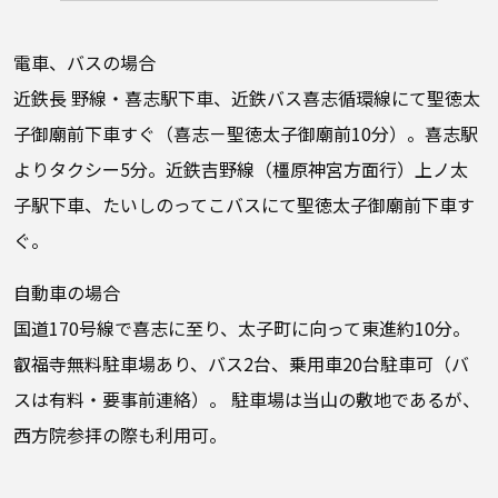
電車、バスの場合
近鉄長 野線・喜志駅下車、近鉄バス喜志循環線にて聖徳太
子御廟前下車すぐ（喜志－聖徳太子御廟前10分）。喜志駅
よりタクシー5分。近鉄吉野線（橿原神宮方面行）上ノ太
子駅下車、たいしのってこバスにて聖徳太子御廟前下車す
ぐ。
自動車の場合
国道170号線で喜志に至り、太子町に向って東進約10分。
叡福寺無料駐車場あり、バス2台、乗用車20台駐車可（バ
スは有料・要事前連絡）。 駐車場は当山の敷地であるが、
西方院参拝の際も利用可。