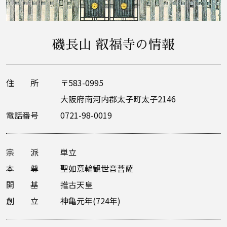
磯長山 叡福寺の情報
住 所
〒583-0995
大阪府南河内郡太子町太子2146
電話番号
0721-98-0019
宗 派
単立
本 尊
聖如意輪観世音菩薩
開 基
推古天皇
創 立
神亀元年(724年)