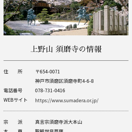
上野山 須磨寺の情報
住 所
〒654-0071
神戸市須磨区須磨寺町4-6-8
電話番号
078-731-0416
WEBサイト
https://www.sumadera.or.jp/
宗 派
真言宗須磨寺派大本山
本 尊
聖観世音菩薩