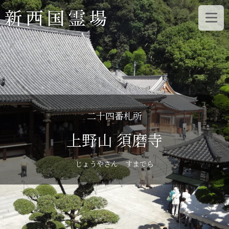
コ
ン
テ
ン
ツ
へ
ス
二十四番札所
キ
上野山 須磨寺
ッ
プ
じょうやさん すまでら