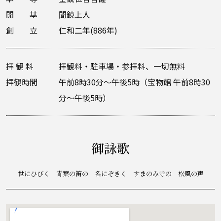
開 基
聞鏡上人
創 立
仁和二年(886年)
拝 観 料
拝観料・駐車場・参拝料、一切無料
拝観時間
午前8時30分～午後5時（宝物館 午前8時30
分～午後5時）
御詠歌
世にひびく 青葉の笛の 名にぞきく すまのみ寺の 松風の声