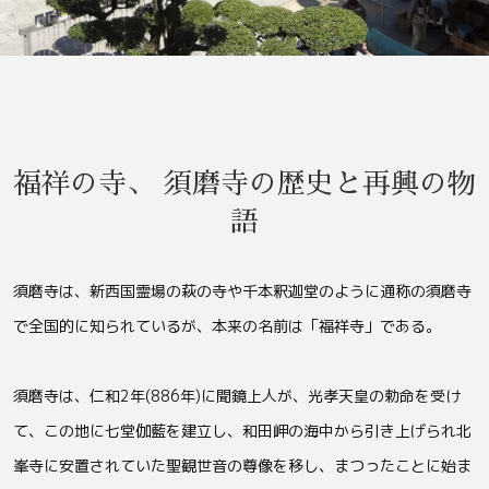
福祥の寺、 須磨寺の歴史と再興の物
語
須磨寺は、新西国霊場の萩の寺や千本釈迦堂のように通称の須磨寺
で全国的に知られているが、本来の名前は「福祥寺」である。
須磨寺は、仁和2年(886年)に聞鏡上人が、光孝天皇の勅命を受け
て、この地に七堂伽藍を建立し、和田岬の海中から引き上げられ北
峯寺に安置されていた聖観世音の尊像を移し、まつったことに始ま