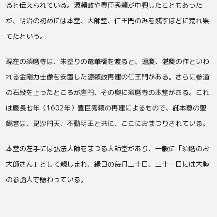
ると伝えられている。源頼政や豊臣秀頼が中興したこともあった
が、明治の初めには本堂、大師堂、仁王門のみを残すほどに荒れ果
てたという。
現在の須磨寺は、朱塗りの竜華橋を渡ると、運慶、湛慶の作といわ
れる金剛力士像を安置した源頼政再建の仁王門がある。さらに参道
の石段を上ったところが唐門、その奥に須磨寺の本堂がある。これ
は慶長七年（1602年）豊臣秀頼の再建によるもので、御本尊の聖
観音は、毘沙門天、不動明王と共に、ここにおまつりされている。
本堂の左手には弘法大師をまつる大師堂があり、一般に「須磨のお
大師さん」として親しまれ、縁日の毎月二十日、二十一日には大勢
の参詣人で賑わっている。