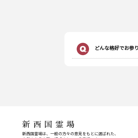
コ
ン
テ
ン
ツ
どんな格好でお参
へ
ス
キ
ッ
プ
新西国霊場
新西国霊場は、一般の方々の意見をもとに選ばれた、