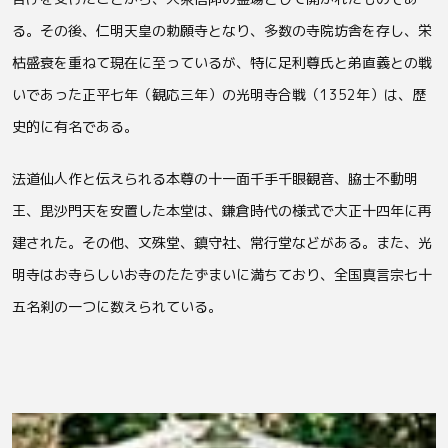
る。その後、仁明天皇の勅願寺となり、多数の寺院坊舎を存し、栄
枯盛衰を重ねて現在に至っているが、特に足利尊氏と弟直義との戦
いであった正平七年（観応三年）の光明寺合戦（1352年）は、歴
史的に有名である。
法道仙人作と伝えられる本尊の十一面千手千眼観音、脇士不動明
王、毘沙門天を安置した本堂は、鎌倉時代の様式で大正十四年に再
建された。その他、文殊堂、鎮守社、常行堂などがある。また、光
明寺はお寺らしいお寺のたたずまいに満ちており、全国真言宗七十
五名刹の一つに数えられている。