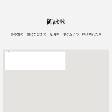
御詠歌
あや雲の 空になびきて 光明寺 仰ぐ五つの 峰は晴れたり