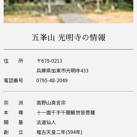
五峯山 光明寺の情報
住 所
〒679-0213
兵庫県加東市光明寺433
電話番号
0795-48-2049
宗 派
高野山真言宗
本 尊
十一面千手千眼観世音菩薩
開 基
法道仙人
創 立
推古天皇二年(594年)