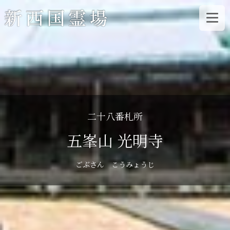
コ
ン
テ
ン
ツ
へ
ス
二十八番札所
キ
五峯山 光明寺
ッ
プ
ごぶさん こうみょうじ